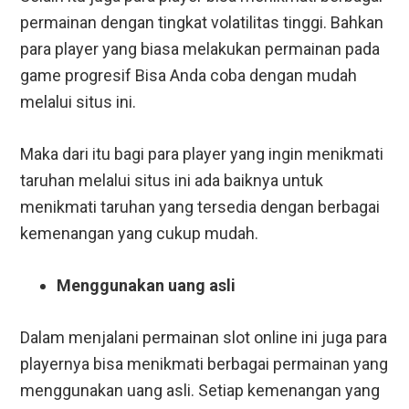
permainan dengan tingkat volatilitas tinggi. Bahkan
para player yang biasa melakukan permainan pada
game progresif Bisa Anda coba dengan mudah
melalui situs ini.
Maka dari itu bagi para player yang ingin menikmati
taruhan melalui situs ini ada baiknya untuk
menikmati taruhan yang tersedia dengan berbagai
kemenangan yang cukup mudah.
Menggunakan uang asli
Dalam menjalani permainan slot online ini juga para
playernya bisa menikmati berbagai permainan yang
menggunakan uang asli. Setiap kemenangan yang