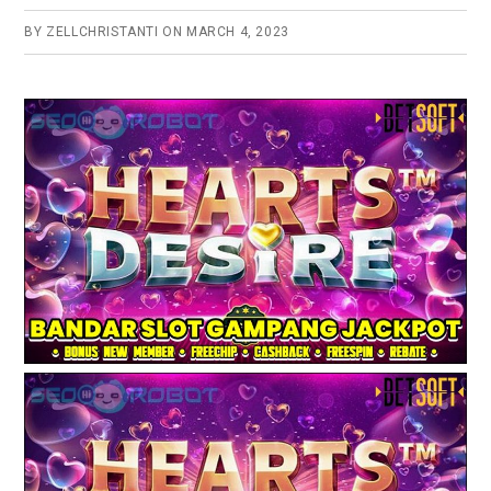
BY
ZELLCHRISTANTI
ON
MARCH 4, 2023