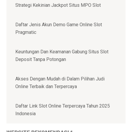
Strategi Kekinian Jackpot Situs MPO Slot
Daftar Jenis Akun Demo Game Online Slot
Pragmatic
Keuntungan Dan Keamanan Gabung Situs Slot
Deposit Tanpa Potongan
Akses Dengan Mudah di Dalam Pilihan Judi
Online Terbaik dan Terpercaya
Daftar Link Slot Online Terpercaya Tahun 2025
Indonesia