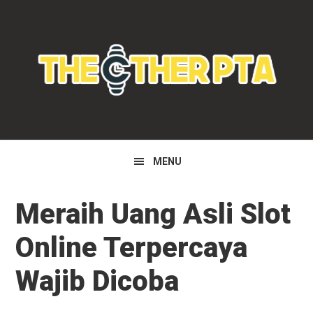
Skip
Skip
Skip
to
to
to
primary
main
primary
navigation
content
sidebar
MENU
Meraih Uang Asli Slot
Online Terpercaya
Wajib Dicoba