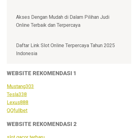
Akses Dengan Mudah di Dalam Pilihan Judi
Online Terbaik dan Terpercaya
Daftar Link Slot Online Terpercaya Tahun 2025
Indonesia
WEBSITE REKOMENDASI 1
Mustang303
Tesla338
Lexus888
QQfullbet
WEBSITE REKOMENDASI 2
slot gacor terbaru