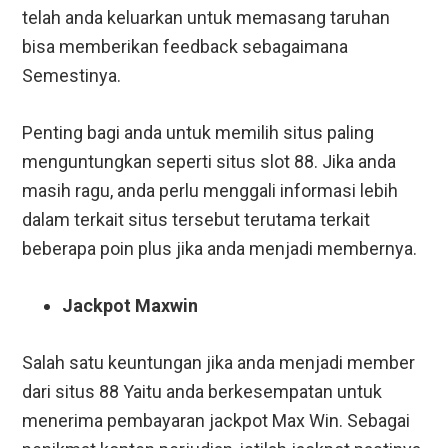
telah anda keluarkan untuk memasang taruhan
bisa memberikan feedback sebagaimana
Semestinya.
Penting bagi anda untuk memilih situs paling
menguntungkan seperti situs slot 88. Jika anda
masih ragu, anda perlu menggali informasi lebih
dalam terkait situs tersebut terutama terkait
beberapa poin plus jika anda menjadi membernya.
Jackpot Maxwin
Salah satu keuntungan jika anda menjadi member
dari situs 88 Yaitu anda berkesempatan untuk
menerima pembayaran jackpot Max Win. Sebagai