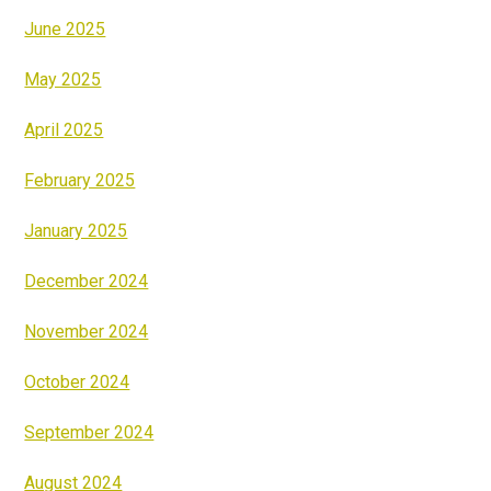
June 2025
May 2025
April 2025
February 2025
January 2025
December 2024
November 2024
October 2024
September 2024
August 2024