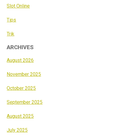
Slot Online
Tips
Trik
ARCHIVES
August 2026
November 2025
October 2025
September 2025
August 2025
July 2025