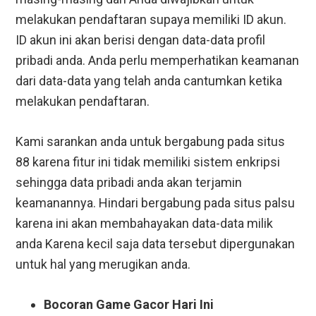
melakukan pendaftaran supaya memiliki ID akun.
ID akun ini akan berisi dengan data-data profil
pribadi anda. Anda perlu memperhatikan keamanan
dari data-data yang telah anda cantumkan ketika
melakukan pendaftaran.
Kami sarankan anda untuk bergabung pada situs
88 karena fitur ini tidak memiliki sistem enkripsi
sehingga data pribadi anda akan terjamin
keamanannya. Hindari bergabung pada situs palsu
karena ini akan membahayakan data-data milik
anda Karena kecil saja data tersebut dipergunakan
untuk hal yang merugikan anda.
Bocoran Game Gacor Hari Ini