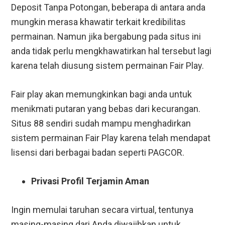
Deposit Tanpa Potongan, beberapa di antara anda
mungkin merasa khawatir terkait kredibilitas
permainan. Namun jika bergabung pada situs ini
anda tidak perlu mengkhawatirkan hal tersebut lagi
karena telah diusung sistem permainan Fair Play.
Fair play akan memungkinkan bagi anda untuk
menikmati putaran yang bebas dari kecurangan.
Situs 88 sendiri sudah mampu menghadirkan
sistem permainan Fair Play karena telah mendapat
lisensi dari berbagai badan seperti PAGCOR.
Privasi Profil Terjamin Aman
Ingin memulai taruhan secara virtual, tentunya
masing-masing dari Anda diwajibkan untuk