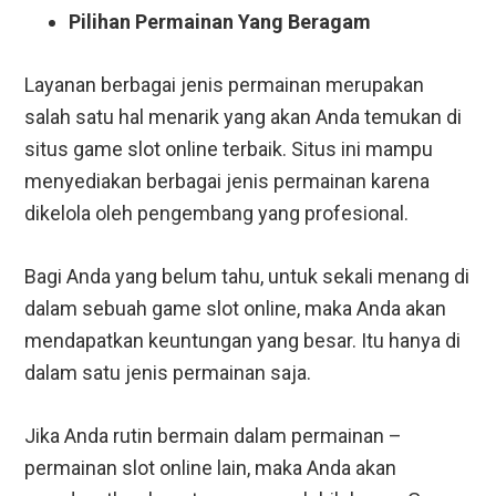
Pilihan Permainan Yang Beragam
Layanan berbagai jenis permainan merupakan
salah satu hal menarik yang akan Anda temukan di
situs game slot online terbaik. Situs ini mampu
menyediakan berbagai jenis permainan karena
dikelola oleh pengembang yang profesional.
Bagi Anda yang belum tahu, untuk sekali menang di
dalam sebuah game slot online, maka Anda akan
mendapatkan keuntungan yang besar. Itu hanya di
dalam satu jenis permainan saja.
Jika Anda rutin bermain dalam permainan –
permainan slot online lain, maka Anda akan