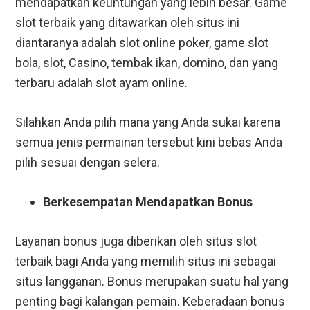
mendapatkan keuntungan yang lebih besar. Game
slot terbaik yang ditawarkan oleh situs ini
diantaranya adalah slot online poker, game slot
bola, slot, Casino, tembak ikan, domino, dan yang
terbaru adalah slot ayam online.
Silahkan Anda pilih mana yang Anda sukai karena
semua jenis permainan tersebut kini bebas Anda
pilih sesuai dengan selera.
Berkesempatan Mendapatkan Bonus
Layanan bonus juga diberikan oleh situs slot
terbaik bagi Anda yang memilih situs ini sebagai
situs langganan. Bonus merupakan suatu hal yang
penting bagi kalangan pemain. Keberadaan bonus