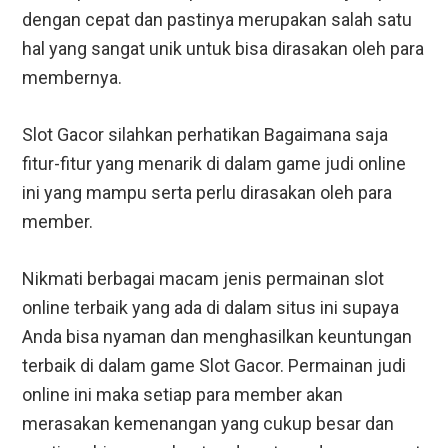
dengan cepat dan pastinya merupakan salah satu
hal yang sangat unik untuk bisa dirasakan oleh para
membernya.
Slot Gacor silahkan perhatikan Bagaimana saja
fitur-fitur yang menarik di dalam game judi online
ini yang mampu serta perlu dirasakan oleh para
member.
Nikmati berbagai macam jenis permainan slot
online terbaik yang ada di dalam situs ini supaya
Anda bisa nyaman dan menghasilkan keuntungan
terbaik di dalam game Slot Gacor.
Permainan judi
online ini maka setiap para member akan
merasakan kemenangan yang cukup besar dan