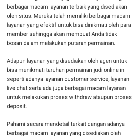
berbagai macam layanan terbaik yang disediakan
oleh situs. Mereka telah memiliki berbagai macam
layanan yang efektif untuk bisa dinikmati oleh para
member sehingga akan membuat Anda tidak
bosan dalam melakukan putaran permainan.
Adapun layanan yang disediakan oleh agen untuk
bisa menikmati taruhan permainan judi online ini
seperti adanya layanan customer service, layanan
live chat serta ada juga berbagai macam layanan
untuk melakukan proses withdraw ataupun proses
deposit.
Pahami secara mendetail terkait dengan adanya
berbagai macam layanan yang disediakan oleh