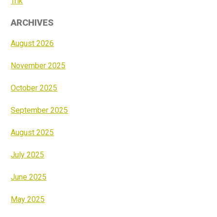
Trik
ARCHIVES
August 2026
November 2025
October 2025
September 2025
August 2025
July 2025
June 2025
May 2025