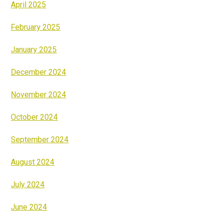
April 2025
February 2025
January 2025
December 2024
November 2024
October 2024
September 2024
August 2024
July 2024
June 2024