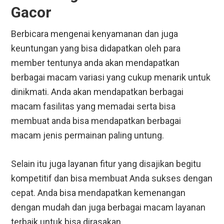
Gacor
Berbicara mengenai kenyamanan dan juga
keuntungan yang bisa didapatkan oleh para
member tentunya anda akan mendapatkan
berbagai macam variasi yang cukup menarik untuk
dinikmati.
Anda akan mendapatkan berbagai
macam fasilitas yang memadai serta bisa
membuat anda bisa mendapatkan berbagai
macam jenis permainan paling untung.
Selain itu juga layanan fitur yang disajikan begitu
kompetitif dan bisa membuat Anda sukses dengan
cepat. Anda bisa mendapatkan kemenangan
dengan mudah dan juga berbagai macam layanan
terbaik untuk bisa dirasakan.