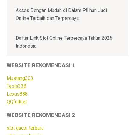
Akses Dengan Mudah di Dalam Pilihan Judi
Online Terbaik dan Terpercaya
Daftar Link Slot Online Terpercaya Tahun 2025
Indonesia
WEBSITE REKOMENDASI 1
Mustang303
Tesla338
Lexus888
QQfullbet
WEBSITE REKOMENDASI 2
slot gacor terbaru